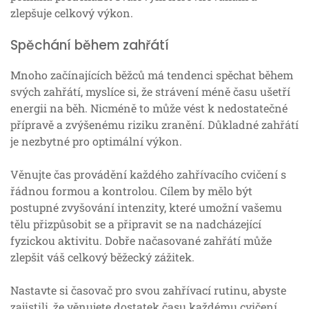
zlepšuje celkový výkon.
Spěchání během zahřátí
Mnoho začínajících běžců má tendenci spěchat během
svých zahřátí, myslíce si, že strávení méně času ušetří
energii na běh. Nicméně to může vést k nedostatečné
přípravě a zvýšenému riziku zranění. Důkladné zahřátí
je nezbytné pro optimální výkon.
Věnujte čas provádění každého zahřívacího cvičení s
řádnou formou a kontrolou. Cílem by mělo být
postupné zvyšování intenzity, které umožní vašemu
tělu přizpůsobit se a připravit se na nadcházející
fyzickou aktivitu. Dobře načasované zahřátí může
zlepšit váš celkový běžecký zážitek.
Nastavte si časovač pro svou zahřívací rutinu, abyste
zajistili, že věnujete dostatek času každému cvičení.