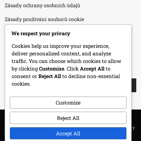
Zásady ochrany osobních údajů
Zásady používání souborů cookie
Podmínky služby
We respect your privacy
Cookies help us improve your experience,
Náš příběh
deliver personalized content, and analyze
traffic. You can choose which cookies to allow
by clicking
Customize
. Click
Accept All
to
HLEDAT
consent or
Reject All
to decline non-essential
Search
cookies.
for:
Customize
Reject All
COPYRIGHT ALL RIGHTS RESERVED
|
THEME: METROGIST BY
Accept All
UNITEDTHEME
.