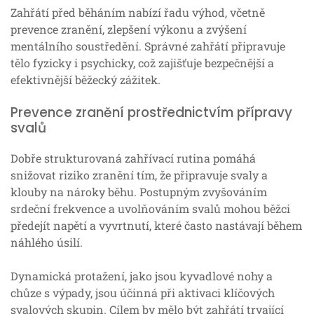
Zahřátí před běháním nabízí řadu výhod, včetně
prevence zranění, zlepšení výkonu a zvýšení
mentálního soustředění. Správné zahřátí připravuje
tělo fyzicky i psychicky, což zajišťuje bezpečnější a
efektivnější běžecký zážitek.
Prevence zranění prostřednictvím přípravy
svalů
Dobře strukturovaná zahřívací rutina pomáhá
snižovat riziko zranění tím, že připravuje svaly a
klouby na nároky běhu. Postupným zvyšováním
srdeční frekvence a uvolňováním svalů mohou běžci
předejít napětí a vyvrtnutí, které často nastávají během
náhlého úsilí.
Dynamická protažení, jako jsou kyvadlové nohy a
chůze s výpady, jsou účinná při aktivaci klíčových
svalových skupin. Cílem by mělo být zahřátí trvající