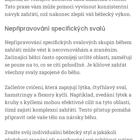
Tato praxe vám může pomoci vyvinout konzistentní
návyk zahřátí, což nakonec zlepší váš běžecký výkon.
Nepřipravování specifických svalů
Nepřipravování specifických svalových skupin během
zahřátí může vést k nerovnováhám a zraněním.
Začínající běžci často opomíjejí určité oblasti, zaměřují
se pouze na to, co se cítí pohodlně. Je klíčové zahřát
všechny svaly zapojené do běhu.
Začleňte cvičení, která zapojují lýtka, čtyřhlavý sval,
hamstringy a flexory kyčlí. Například, zvedání lýtek a
kruhy s kyčlemi mohou efektivně cílit na tyto oblasti,
čímž zajistí komplexní zahřátí. Tento přístup pomáhá
připravit celé vaše tělo na nároky běhu.
Zvažte svůj individuální běžecký styl a jakákoli
předchozí zranění při navrhování své zahřívací rutiny.