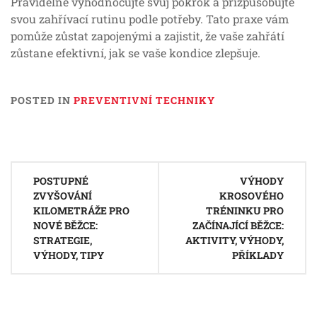
Pravidelně vyhodnocujte svůj pokrok a přizpůsobujte
svou zahřívací rutinu podle potřeby. Tato praxe vám
pomůže zůstat zapojenými a zajistit, že vaše zahřátí
zůstane efektivní, jak se vaše kondice zlepšuje.
POSTED IN
PREVENTIVNÍ TECHNIKY
Post
POSTUPNÉ
VÝHODY
navigation
ZVYŠOVÁNÍ
KROSOVÉHO
KILOMETRÁŽE PRO
TRÉNINKU PRO
NOVÉ BĚŽCE:
ZAČÍNAJÍCÍ BĚŽCE:
STRATEGIE,
AKTIVITY, VÝHODY,
VÝHODY, TIPY
PŘÍKLADY