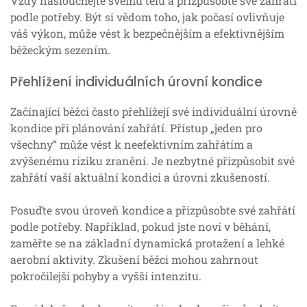
Vždy naslouchejte svému tělu a přizpůsobte své zahřátí
podle potřeby. Být si vědom toho, jak počasí ovlivňuje
váš výkon, může vést k bezpečnějším a efektivnějším
běžeckým sezením.
Přehlížení individuálních úrovní kondice
Začínající běžci často přehlížejí své individuální úrovně
kondice při plánování zahřátí. Přístup „jeden pro
všechny“ může vést k neefektivním zahřátím a
zvýšenému riziku zranění. Je nezbytné přizpůsobit své
zahřátí vaší aktuální kondici a úrovni zkušeností.
Posuďte svou úroveň kondice a přizpůsobte své zahřátí
podle potřeby. Například, pokud jste noví v běhání,
zaměřte se na základní dynamická protažení a lehké
aerobní aktivity. Zkušení běžci mohou zahrnout
pokročilejší pohyby a vyšší intenzitu.