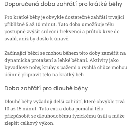
Doporučená doba zahřátí pro krátké běhy
Pro krátké běhy je obvykle dostatečné zahřátí trvající
přibližně 5 až 10 minut. Tato doba umožňuje tělu
postupně zvýšit srdeční frekvenci a průtok krve do
svalů, aniž by došlo k únavě.
Začínající běžci se mohou během této doby zaměřit na
dynamická protažení a lehké běhání. Aktivity jako
kyvadlové nohy, kruhy s pažemi a rychlá chůze mohou
účinně připravit tělo na krátký běh.
Doba zahřátí pro dlouhé běhy
Dlouhé běhy vyžadují delší zahřátí, které obvykle trvá
10 až 15 minut. Tato extra doba pomáhá tělu
přizpůsobit se dlouhodobému fyzickému úsilí a může
zlepšit celkový výkon.