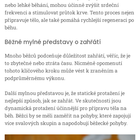
nebo lehké běhání, mohou účinně zvýšit srdeční
frekvenci a stimulovat průtok krve. Tento proces nejen
připravuje tělo, ale také pomáhá rychlejší regeneraci po
běhu.
Běžné mylné představy o zahřátí
Mnoho běžců podceňuje důležitost zahřátí, věříc, že je
to zbytečné nebo ztráta času. Nicméně opomenutí
tohoto klíčového kroku může vést k zraněním a
podprůměrnému výkonu.
Další mylnou představou je, že statické protažení je
nejlepší způsob, jak se zahřát. Ve skutečnosti jsou
dynamická protažení účinnější pro přípravu těla na
běh. Běžci by se měli zaměřit na pohyby, které zapojují
více svalových skupin a napodobují běžecké pohyby.