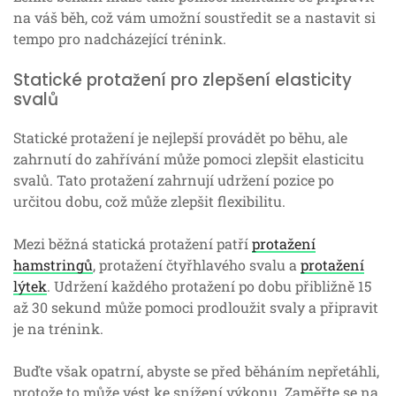
na váš běh, což vám umožní soustředit se a nastavit si
tempo pro nadcházející trénink.
Statické protažení pro zlepšení elasticity
svalů
Statické protažení je nejlepší provádět po běhu, ale
zahrnutí do zahřívání může pomoci zlepšit elasticitu
svalů. Tato protažení zahrnují udržení pozice po
určitou dobu, což může zlepšit flexibilitu.
Mezi běžná statická protažení patří
protažení
hamstringů
, protažení čtyřhlavého svalu a
protažení
lýtek
. Udržení každého protažení po dobu přibližně 15
až 30 sekund může pomoci prodloužit svaly a připravit
je na trénink.
Buďte však opatrní, abyste se před běháním nepřetáhli,
protože to může vést ke snížení výkonu. Zaměřte se na