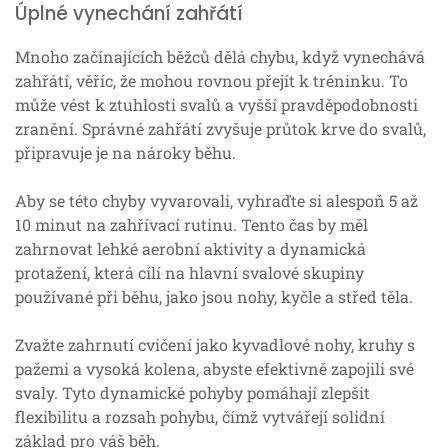
Úplné vynechání zahřátí
Mnoho začínajících běžců dělá chybu, když vynechává
zahřátí, věříc, že mohou rovnou přejít k tréninku. To
může vést k ztuhlosti svalů a vyšší pravděpodobnosti
zranění. Správné zahřátí zvyšuje průtok krve do svalů,
připravuje je na nároky běhu.
Aby se této chyby vyvarovali, vyhraďte si alespoň 5 až
10 minut na zahřívací rutinu. Tento čas by měl
zahrnovat lehké aerobní aktivity a dynamická
protažení, která cílí na hlavní svalové skupiny
používané při běhu, jako jsou nohy, kyčle a střed těla.
Zvažte zahrnutí cvičení jako kyvadlové nohy, kruhy s
pažemi a vysoká kolena, abyste efektivně zapojili své
svaly. Tyto dynamické pohyby pomáhají zlepšit
flexibilitu a rozsah pohybu, čímž vytvářejí solidní
základ pro váš běh.