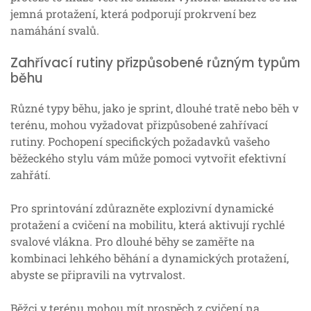
jemná protažení, která podporují prokrvení bez
namáhání svalů.
Zahřívací rutiny přizpůsobené různým typům
běhu
Různé typy běhu, jako je sprint, dlouhé tratě nebo běh v
terénu, mohou vyžadovat přizpůsobené zahřívací
rutiny. Pochopení specifických požadavků vašeho
běžeckého stylu vám může pomoci vytvořit efektivní
zahřátí.
Pro sprintování zdůrazněte explozivní dynamické
protažení a cvičení na mobilitu, která aktivují rychlé
svalové vlákna. Pro dlouhé běhy se zaměřte na
kombinaci lehkého běhání a dynamických protažení,
abyste se připravili na vytrvalost.
Běžci v terénu mohou mít prospěch z cvičení na