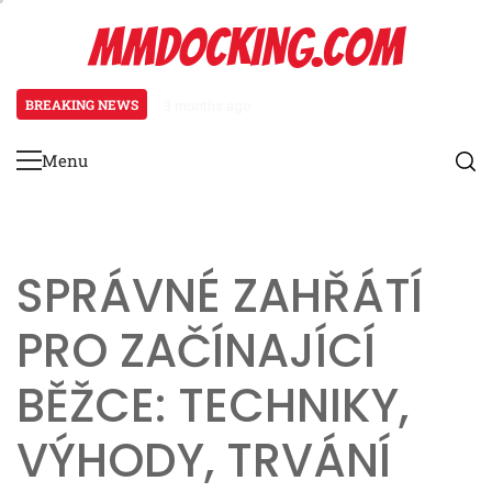
Skip
MMDOCKING.COM
to
content
BREAKING NEWS
3 months ago
Sledování úrovně bolesti u novýc
Menu
Primary
Menu
SPRÁVNÉ ZAHŘÁTÍ
PRO ZAČÍNAJÍCÍ
BĚŽCE: TECHNIKY,
VÝHODY, TRVÁNÍ