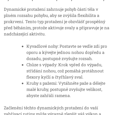
Dynamické protažení zahrnuje pohyb částí těla v
plném rozsahu pohybu, aby se zvýšila flexibilita a
prokrvení. Tento typ protažení je obzvlášť prospěšný
před běháním, protože aktivuje svaly a připravuje je na
nadcházející aktivitu.
Kyvadlové nohy: Postavte se vedle zdi pro
oporu a kývejte jednou nohou dopředu a
dozadu, postupně zvyšujte rozsah.
Chůze s výpady: Krok vpřed do výpadu,
střídání nohou, což pomáhá protáhnout
flexory kyčlí a čtyřhlavý sval.
Kruhy s pažemi: Vytáhněte paže a dělejte
malé kruhy, postupně zvyšujte velikost,
abyste zahřáli ramena.
Začlenění těchto dynamických protažení do vaší
zahřívací rutiny může výrazně zlepšit váš výkon a